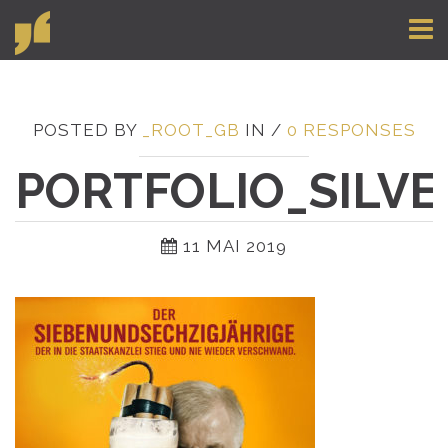
Toggl
naviga
POSTED BY
_ROOT_GB
IN /
0 RESPONSES
PORTFOLIO_SILV
11 MAI 2019